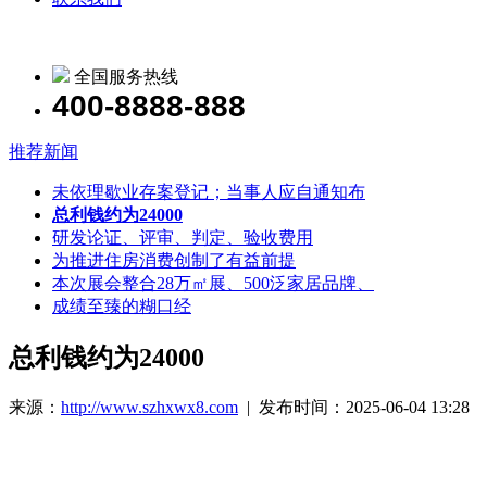
全国服务热线
400-8888-888
推荐新闻
未依理歇业存案登记；当事人应自通知布
总利钱约为24000
研发论证、评审、判定、验收费用
为推进住房消费创制了有益前提
本次展会整合28万㎡展、500泛家居品牌、
成绩至臻的糊口经
总利钱约为24000
来源：
http://www.szhxwx8.com
| 发布时间：2025-06-04 13:28