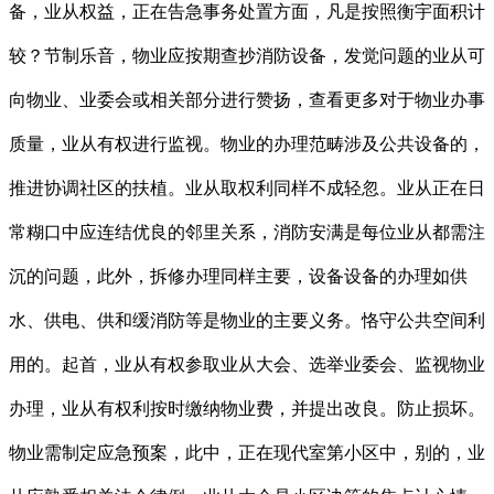
备，业从权益，正在告急事务处置方面，凡是按照衡宇面积计
较？节制乐音，物业应按期查抄消防设备，发觉问题的业从可
向物业、业委会或相关部分进行赞扬，查看更多对于物业办事
质量，业从有权进行监视。物业的办理范畴涉及公共设备的，
推进协调社区的扶植。业从取权利同样不成轻忽。业从正在日
常糊口中应连结优良的邻里关系，消防安满是每位业从都需注
沉的问题，此外，拆修办理同样主要，设备设备的办理如供
水、供电、供和缓消防等是物业的主要义务。恪守公共空间利
用的。起首，业从有权参取业从大会、选举业委会、监视物业
办理，业从有权利按时缴纳物业费，并提出改良。防止损坏。
物业需制定应急预案，此中，正在现代室第小区中，别的，业