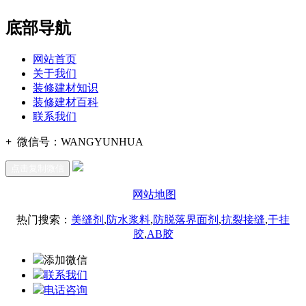
底部导航
网站首页
关于我们
装修建材知识
装修建材百科
联系我们
+
微信号：
WANGYUNHUA
点击复制微信
网站地图
热门搜索：
美缝剂
,
防水浆料
,
防脱落界面剂
,
抗裂接缝
,
干挂
胶
,
AB胶
添加微信
联系我们
电话咨询