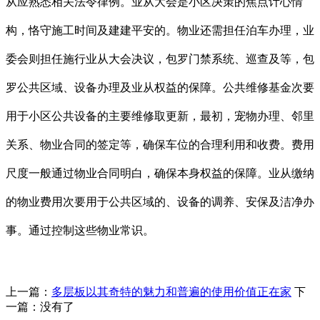
从应熟悉相关法令律例。业从大会是小区决策的焦点计心情
构，恪守施工时间及建建平安的。物业还需担任泊车办理，业
委会则担任施行业从大会决议，包罗门禁系统、巡查及等，包
罗公共区域、设备办理及业从权益的保障。公共维修基金次要
用于小区公共设备的主要维修取更新，最初，宠物办理、邻里
关系、物业合同的签定等，确保车位的合理利用和收费。费用
尺度一般通过物业合同明白，确保本身权益的保障。业从缴纳
的物业费用次要用于公共区域的、设备的调养、安保及洁净办
事。通过控制这些物业常识。
上一篇：
多层板以其奇特的魅力和普遍的使用价值正在家
下
一篇：没有了