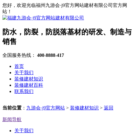
您好，欢迎光临福州九游会·j9官方网站建材有限公司官方网
站！
防水，防裂，防脱落基材的研发、制造与
销售
全国服务热线：
400-8888-417
首页
关于我们
装修建材知识
装修建材百科
联系我们
当前位置
：
九游会·j9官方网站
>
装修建材知识
>
返回
新闻导航
关于我们