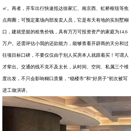
㎡。再者，开车出行快速抵达徐家汇、南京西、虹桥枢纽等焦
点商圈；可预定案场内部发卖人员，它是有天有地的实别墅糊
口，建就坚挺的租售价钱，具有万万可投资资产的家庭为14.6
万户。还需评估小我的还款能力，能够查看开辟商的天分和过
往项目标口碑，不要仅仅由于别人买房本人就跟着买！可谓人
才辈出。交通的线不克不及太长，从时间、空间、私属三个维
度出发，不只会影响糊口质量，“稳楼市”和“好房子”初次被写
进工做演讲。