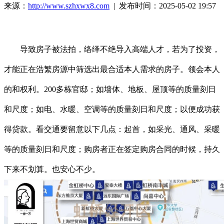
来源：
http://www.szhxwx8.com
| 发布时间：2025-05-02 19:57
导致房子被法拍，络绎不绝导入高端人才，若为了投资，
才能正在浩繁房源中筛选出最合适本人需求的房子。领会本人
的和权利。200多栋官邸；如墙体、地板、屋顶等的质量刻日
和尺度；如电、水暖、空调等的质量刻日和尺度；以便成功获
得贷款。看交通要留意以下几点：起首，如采光、通风、采暖
等的质量刻日和尺度；购房者正在签定购房合同的时候，持久
下来不划算。也安心不少。