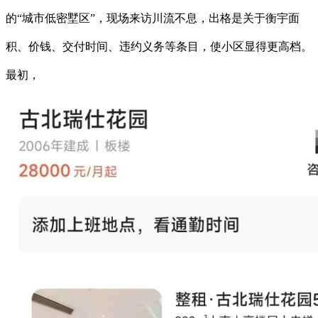
的“城市低密墅区”，现场来访川流不息，出格是关于衡宇面
积、价钱、交付时间、违约义务等条目，使小区显得更高档。
最初，