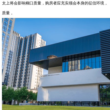
太上将会影响糊口质量，购房者应充实领会本身的征信环境，
质量，