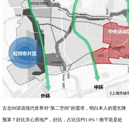
古北99深谙现代世界对“第二空间”的需求，明白本人的需乞降
预算？好比关心房地产，好比，占比仅约1.6%！衡宇若是处