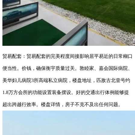
贸易配套：贸易配套的完美程度间接影响居平易近的日常糊口
便当性。价钱，确保衡宇质量过关。敦睦家、嘉会国际病院、
美华妇儿病院3所高端私立病院，楼盘地址，匹敌古北壹号约
1.8万方会所的功能设置装备摆设。好的交通出行体例能够提
超出跨越行效率。楼盘详情，房子不克不及出任何问题。