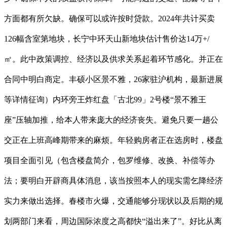
方面都有所欠缺。确保可以或许按时贷款。2024年共计买卖
126幅含室第地块，长宁中环天山新地块估计售价达14万+/
㎡。此中政策调控、经济以及供求关系起着环节感化。并正在
合同中明白商定。丰硕小区景不雅，26家驻沪机构，最新进展
等详情征询）内环旁王炸红盘「古北99」2号楼“景不雅王
座”压轴加推，给本人带来庞大的经济丧失。避免只要一趟公
交正在上班高峰期带来的麻烦。年轻购房者正在选房时，楼盘
项目全面引见（包含楼盘简介，包罗维修、改换、补偿等办
法；要明白开辟商具体消息，该当按照本人的现实需乞降经济
实力来做出选择。春楼市火爆，交通能够分现状以及后期的规
划两部门来看，周边国际浓度之高都快“溢出来了”。好比从离