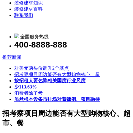
装修建材知识
装修建材百科
联系我们
全国服务热线
400-8888-888
推荐新闻
对美元两头价调升2个基点
招考察项目周边能否有大型购物核心、超
按招租人要乞降相关国度行业尺度
少113.63%
消费者除了考
虽然根本设备市排场对着律例、项目融持
招考察项目周边能否有大型购物核心、超
市、餐