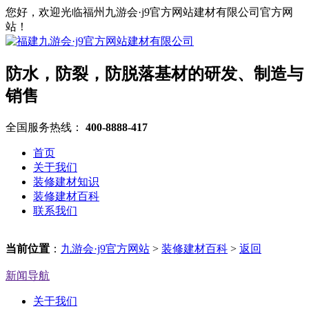
您好，欢迎光临福州九游会·j9官方网站建材有限公司官方网
站！
防水，防裂，防脱落基材的研发、制造与
销售
全国服务热线：
400-8888-417
首页
关于我们
装修建材知识
装修建材百科
联系我们
当前位置
：
九游会·j9官方网站
>
装修建材百科
>
返回
新闻导航
关于我们