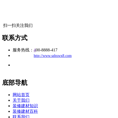
扫一扫关注我们
联系方式
服务热线：
4
00-8888-417
公司
网址：
http://www.szhxwx8.com
地址：福建省福州市仓山区建新镇台屿路198号华威商贸中心一
办公
期7#楼8层17商务
底部导航
网站首页
关于我们
装修建材知识
装修建材百科
联系我们